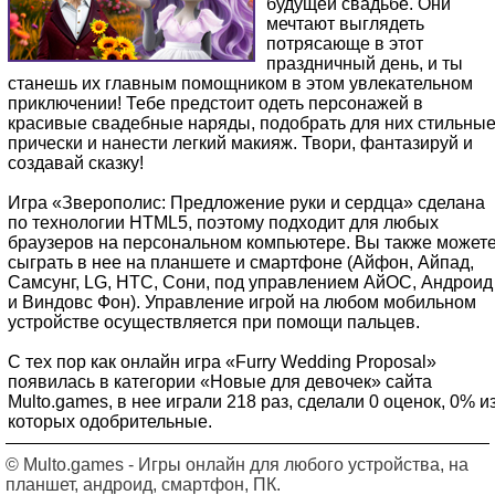
будущей свадьбе. Они
мечтают выглядеть
потрясающе в этот
праздничный день, и ты
станешь их главным помощником в этом увлекательном
приключении! Тебе предстоит одеть персонажей в
красивые свадебные наряды, подобрать для них стильны
прически и нанести легкий макияж. Твори, фантазируй и
создавай сказку!
Игра «Зверополис: Предложение руки и сердца» сделана
по технологии HTML5, поэтому подходит для любых
браузеров на персональном компьютере. Вы также может
сыграть в нее на планшете и смартфоне (Айфон, Айпад,
Самсунг, LG, HTC, Сони, под управлением АйОС, Андроид
и Виндовс Фон). Управление игрой на любом мобильном
устройстве осуществляется при помощи пальцев.
С тех пор как онлайн игра «Furry Wedding Proposal»
появилась в категории «Новые для девочек» сайта
Multo.games, в нее играли 218 раз, сделали 0 оценок, 0% и
которых одобрительные.
© Multo.games - Игры онлайн для любого устройства, на
планшет, андроид, смартфон, ПК.