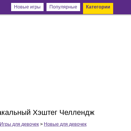
Новые игры
Популярные
Категории
акальный Хэштег Челлендж
Игры для девочек
>
Новые для девочек