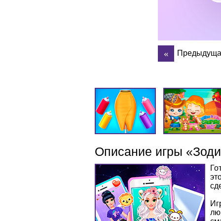
Предыдуща
Описание игры «Зод
Го
эт
сд
Иг
лю