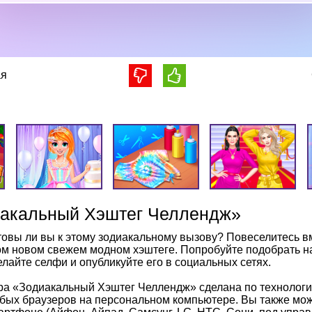
я
иакальный Хэштег Челлендж»
товы ли вы к этому зодиакальному вызову? Повеселитесь в
ом новом свежем модном хэштеге. Попробуйте подобрать на
елайте селфи и опубликуйте его в социальных сетях.
ра «Зодиакальный Хэштег Челлендж» сделана по технологи
бых браузеров на персональном компьютере. Вы также може