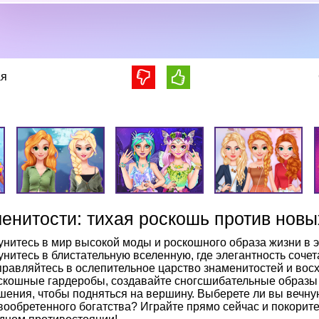
я
енитости: тихая роскошь против новы
унитесь в мир высокой моды и роскошного образа жизни в э
унитесь в блистательную вселенную, где элегантность сочет
правляйтесь в ослепительное царство знаменитостей и вос
скошные гардеробы, создавайте сногсшибательные образы 
шения, чтобы подняться на вершину. Выберете ли вы вечну
вообретенного богатства? Играйте прямо сейчас и покорит