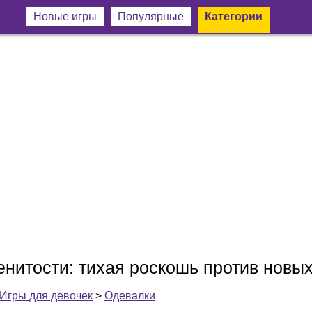
Новые игры
Популярные
Категории
нитости: тихая роскошь против новых
Игры для девочек
>
Одевалки