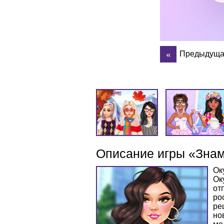
Предыдуща
Описание игры «Знам
Ок
Ок
от
ро
ре
но