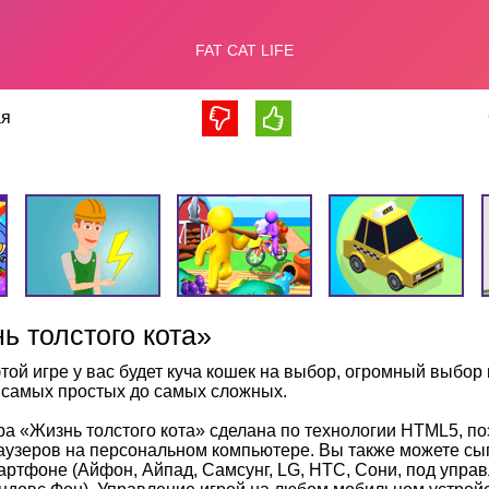
я
ь толстого кота»
этой игре у вас будет куча кошек на выбор, огромный выбо
 самых простых до самых сложных.
ра «Жизнь толстого кота» сделана по технологии HTML5, п
аузеров на персональном компьютере. Вы также можете сыг
артфоне (Айфон, Айпад, Самсунг, LG, HTC, Сони, под упра