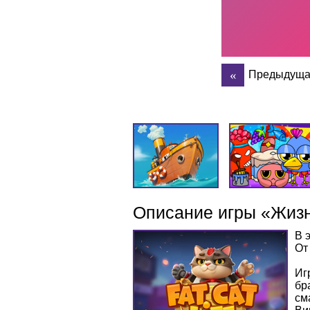
Предыдуща
Описание игры «Жизн
В 
От
Иг
бр
см