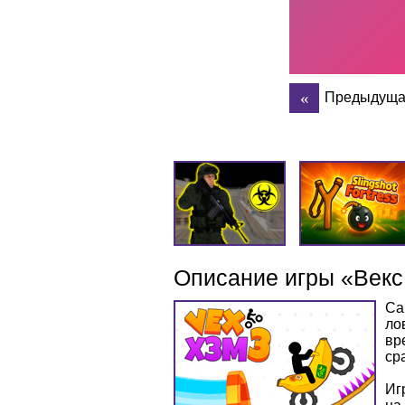
Предыдуща
Описание игры «Векс
Са
ло
вр
ср
Иг