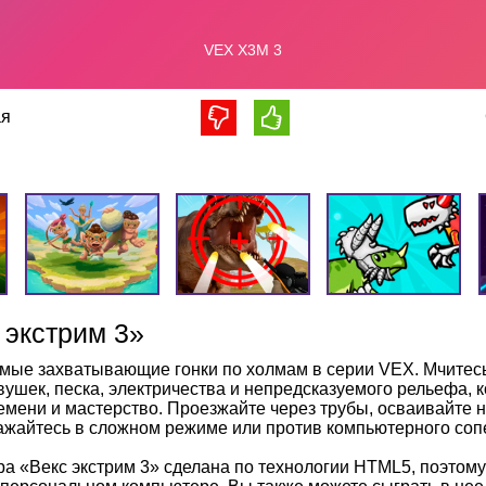
я
 экстрим 3»
мые захватывающие гонки по холмам в серии VEX. Мчитес
вушек, песка, электричества и непредсказуемого рельефа, 
емени и мастерство. Проезжайте через трубы, осваивайте 
ажайтесь в сложном режиме или против компьютерного соп
ра «Векс экстрим 3» сделана по технологии HTML5, поэтом