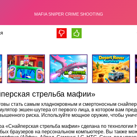
я
йперская стрельба мафии»
товы стать самым хладнокровным и смертоносным снайпер
мулятор экшен-шутера от первого лица, в котором вам пре
вышенного риска. Используйте мощное оружие, чтобы унич
ра «Снайперская стрельба мафии» сделана по технологии 
бых браузеров на персональном компьютере. Вы также може