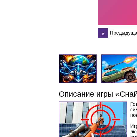
Предыдуща
Описание игры «Сна
Го
си
по
Иг
лю