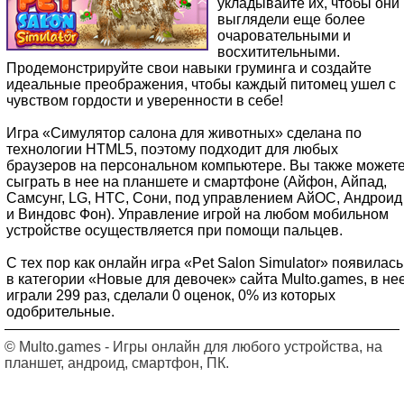
укладывайте их, чтобы они
выглядели еще более
очаровательными и
восхитительными.
Продемонстрируйте свои навыки груминга и создайте
идеальные преображения, чтобы каждый питомец ушел с
чувством гордости и уверенности в себе!
Игра «Симулятор салона для животных» сделана по
технологии HTML5, поэтому подходит для любых
браузеров на персональном компьютере. Вы также может
сыграть в нее на планшете и смартфоне (Айфон, Айпад,
Самсунг, LG, HTC, Сони, под управлением АйОС, Андроид
и Виндовс Фон). Управление игрой на любом мобильном
устройстве осуществляется при помощи пальцев.
С тех пор как онлайн игра «Pet Salon Simulator» появилась
в категории «Новые для девочек» сайта Multo.games, в не
играли 299 раз, сделали 0 оценок, 0% из которых
одобрительные.
© Multo.games - Игры онлайн для любого устройства, на
планшет, андроид, смартфон, ПК.