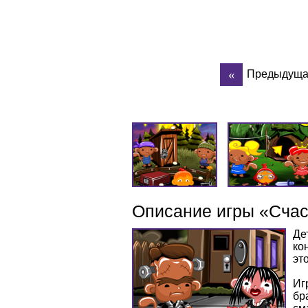
Предыдуща
Описание игры «Счас
Де
ко
эт
Иг
бр