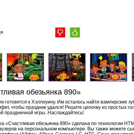
я
тливая обезьянка 890»
ти готовятся к Хэллоуину. Им осталось найти вампирские зу
нфет, чтобы праздник удался! Решите цепочку из простых г
ой праздничной игры. Наслаждайтесь!
ра «Счастливая обезьянка 890» сделана по технологии HTM
аузеров на персональном компьютере. Вы также можете сыг