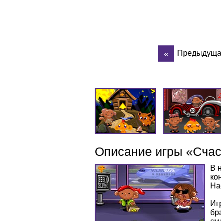
Предыдуща
Описание игры «Счас
В 
ко
На
Иг
бр