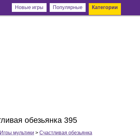
Новые игры
Популярные
Категории
тливая обезьянка 395
Игры мультики
>
Счастливая обезьянка