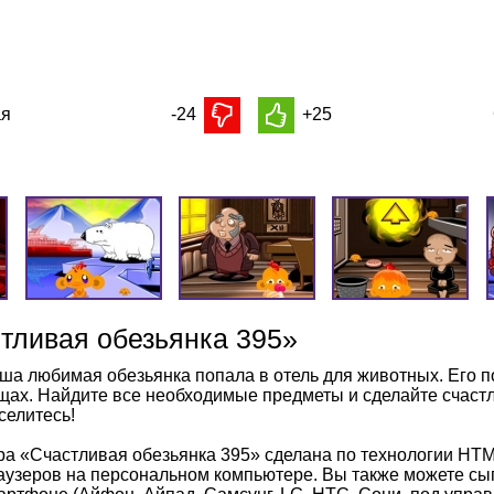
я
-24
+25
тливая обезьянка 395»
ша любимая обезьянка попала в отель для животных. Его 
щах. Найдите все необходимые предметы и сделайте счаст
селитесь!
ра «Счастливая обезьянка 395» сделана по технологии HTM
аузеров на персональном компьютере. Вы также можете сыг