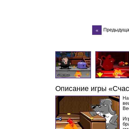
Предыдуща
Описание игры «Счас
На
ве
Ве
Иг
бр