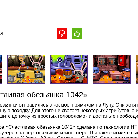
я
тливая обезьянка 1042»
езьянки отправились в космос, прямиком на Луну. Они хотя
нную походку. Для этого не хватает некоторых атрибутов, а
шите цепочку из простых головоломок и достаньте необход
ра «Счастливая обезьянка 1042» сделана по технологии H
аузеров на персональном компьютере. Вы также можете сыг