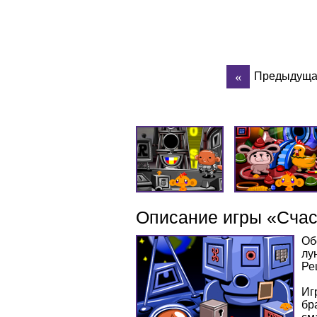
Предыдуща
Описание игры «Счас
Об
лу
Ре
Иг
бр