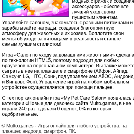
модных стрижек и создани
аксессуаров - обеспечьте
лучший уход своим
пушистым клиентам.
Управляйте салоном, знакомьтесь с разными питомцами и
зарабатывайте награды, создавая благоприятную
атмосферу для животных и их хозяев. Воплотите свои
мечты об уходе за питомцами в реальность и станьте
самым лучшим стилистом!
Игра «Салон по уходу за домашними животными» сделан
по технологии HTML5, поэтому подходит для любых
браузеров на персональном компьютере. Вы также может
сыграть в нее на планшете и смартфоне (Айфон, Айпад,
Самсунг, LG, HTC, Сони, под управлением АйОС, Андроид
и Виндовс Фон). Управление игрой на любом мобильном
устройстве осуществляется при помощи пальцев.
С тех пор как онлайн игра «My Pet Care Salon» появилась 
категории «Новые для девочек» сайта Multo.games, в нее
играли 240 раз, сделали 0 оценок, 0% из которых
одобрительные.
© Multo.games - Игры онлайн для любого устройства, на
планшет, андроид, смартфон, ПК.