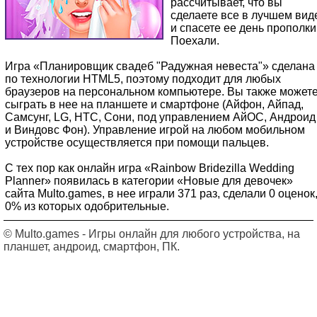
рассчитывает, что вы
сделаете все в лучшем вид
и спасете ее день прополки
Поехали.
Игра «Планировщик свадеб "Радужная невеста"» сделана
по технологии HTML5, поэтому подходит для любых
браузеров на персональном компьютере. Вы также может
сыграть в нее на планшете и смартфоне (Айфон, Айпад,
Самсунг, LG, HTC, Сони, под управлением АйОС, Андроид
и Виндовс Фон). Управление игрой на любом мобильном
устройстве осуществляется при помощи пальцев.
С тех пор как онлайн игра «Rainbow Bridezilla Wedding
Planner» появилась в категории «Новые для девочек»
сайта Multo.games, в нее играли 371 раз, сделали 0 оценок
0% из которых одобрительные.
© Multo.games - Игры онлайн для любого устройства, на
планшет, андроид, смартфон, ПК.