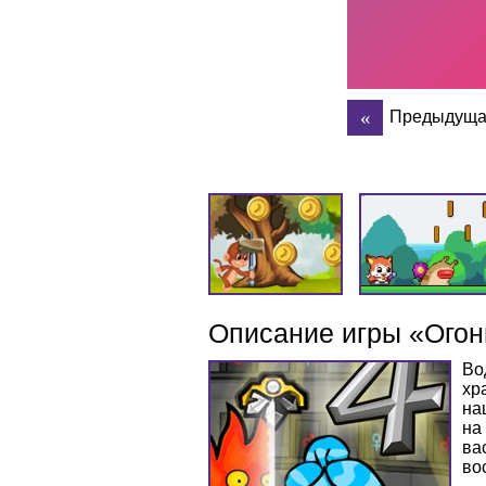
Предыдуща
Описание игры «Огон
Во
хр
на
на
ва
во