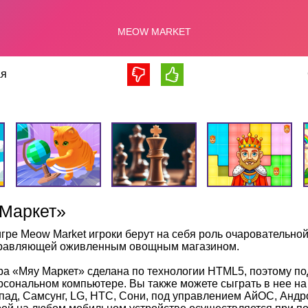
я
 Маркет»
игре Meow Market игроки берут на себя роль очаровательной
равляющей оживленным овощным магазином.
ра «Мяу Маркет» сделана по технологии HTML5, поэтому по
рсональном компьютере. Вы также можете сыграть в нее н
пад, Самсунг, LG, HTC, Сони, под управлением АйОС, Андр