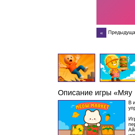
Предыдуща
Описание игры «Мяу
В 
уп
Иг
пе
Ай