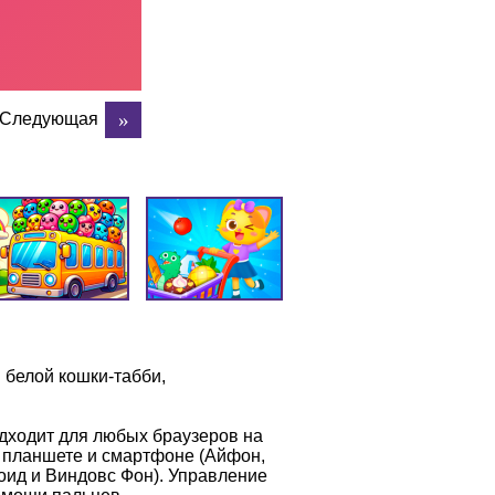
Следующая
 белой кошки-табби,
дходит для любых браузеров на
а планшете и смартфоне (Айфон,
оид и Виндовс Фон). Управление