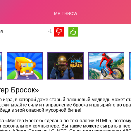
я
-1
ер Бросок»
о игра, в которой даже старый плюшевый медведь может с
ссчитывайте силу и направление броска и швыряйте во врага
беда в этой опасной мусорной битве!
ра «Мистер Бросок» сделана по технологии HTML5, поэтом
 персональном компьютере. Вы также можете сыграть в не