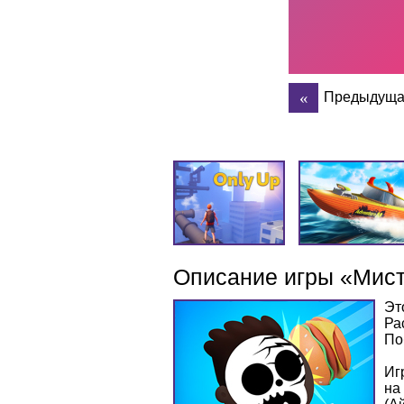
Предыдуща
Описание игры «Мист
Эт
Ра
По
Иг
на