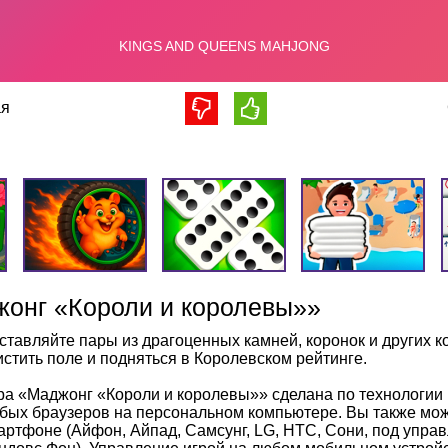
я
онг «Короли и королевы»»
ставляйте пары из драгоценных камней, коронок и других к
истить поле и подняться в Королевском рейтинге.
ра «Маджонг «Короли и королевы»» сделана по технологии
бых браузеров на персональном компьютере. Вы также може
артфоне (Айфон, Айпад, Самсунг, LG, HTC, Сони, под упра