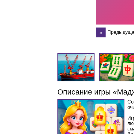
Предыдуща
Описание игры «Мадж
Со
оч
Иг
лю
см