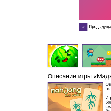
Предыдуща
Описание игры «Мадж
От
го
Иг
бр
см