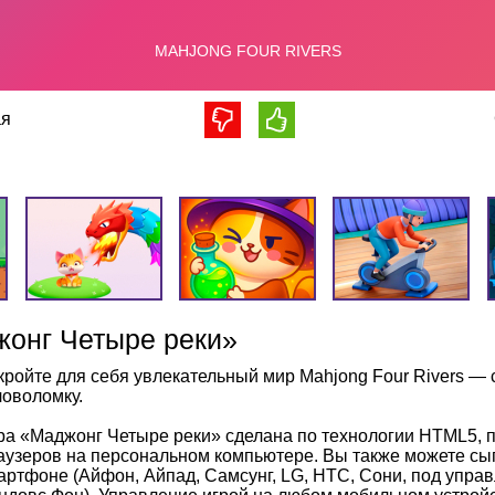
я
онг Четыре реки»
кройте для себя увлекательный мир Mahjong Four Rivers — 
ловоломку.
ра «Маджонг Четыре реки» сделана по технологии HTML5, 
аузеров на персональном компьютере. Вы также можете сыг
артфоне (Айфон, Айпад, Самсунг, LG, HTC, Сони, под упра