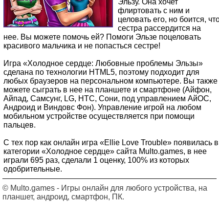
Эльзу. Она хочет
флиртовать с ним и
целовать его, но боится, чт
сестра рассердится на
нее. Вы можете помочь ей? Помоги Эльзе поцеловать
красивого мальчика и не попасться сестре!
Игра «Холодное сердце: Любовные проблемы Эльзы»
сделана по технологии HTML5, поэтому подходит для
любых браузеров на персональном компьютере. Вы также
можете сыграть в нее на планшете и смартфоне (Айфон,
Айпад, Самсунг, LG, HTC, Сони, под управлением АйОС,
Андроид и Виндовс Фон). Управление игрой на любом
мобильном устройстве осуществляется при помощи
пальцев.
С тех пор как онлайн игра «Ellie Love Trouble» появилась в
категории «Холодное сердце» сайта Multo.games, в нее
играли 695 раз, сделали 1 оценку, 100% из которых
одобрительные.
© Multo.games - Игры онлайн для любого устройства, на
планшет, андроид, смартфон, ПК.