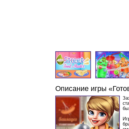
Описание игры «Гото
За
ст
бы
Иг
бр